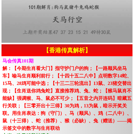
【香港传真解析】
马会传真101期
解：【今期生肖看大门】指守护门户的狗；【一路顺风坐马
车】喻马生肖顺利前行；【十四十五二八中】点明数字14蛇、
15马、28鸡可能中选；【十三二三轮流出】13鼠、23猪交替出
现；【生肖送你鸡兔蛇】直接推荐鸡、兔、蛇；【猴马鼠肖不
能缺】强调猴、马、鼠必不可少；【五音之内开连码】暗藏五
行关联；【三零开出十三得】30为鸡，13为鼠，暗示开奖关
联。用生肖表达：狗（守门）、马（顺风）、鸡（二八中）、
鼠（十三得）、蛇（推荐）、猴（必缺）、兔（赠送）——揭
示签文中的数字与生肖联动