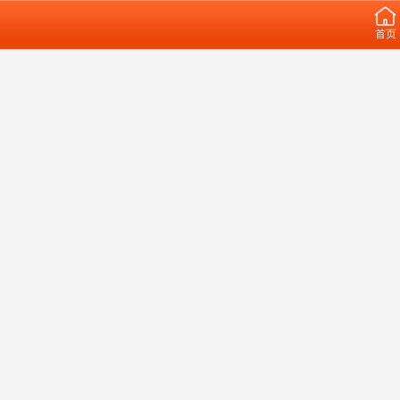
全站标签云
首页