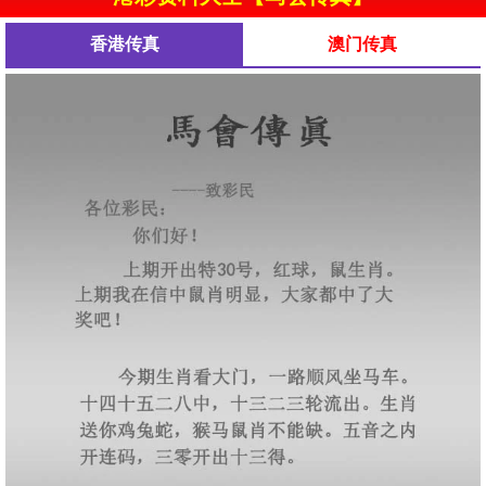
香港传真
澳门传真