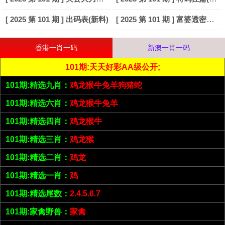
[ 2025 第 101 期 ] 出码表(新料)
[ 2025 第 101 期 ] 富婆透密数(新料)
香港一肖一码
新澳一肖一码
101期:天天好彩AA级公开;
101期:精选九肖：
鸡龙猴牛兔羊狗猪蛇
101期:精选六肖：
鸡龙猴牛兔羊
101期:精选四肖：
鸡龙猴牛
101期:精选三肖：
鸡龙猴
101期:精选二肖：
鸡龙
101期:精选一肖：
鸡
101期:精选尾数：
2.4.5.6.7
101期:家禽野兽：
家禽